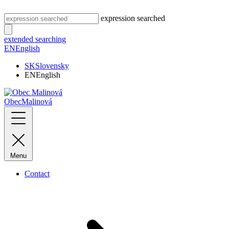
expression searched
extended searching
EN
English
SK
Slovensky
EN
English
Obec
Malinová
Menu
Contact