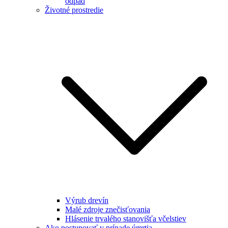
odpad
Životné prostredie
Výrub drevín
Malé zdroje znečisťovania
Hlásenie trvalého stanovišťa včelstiev
Ako postupovať v prípade úmrtia