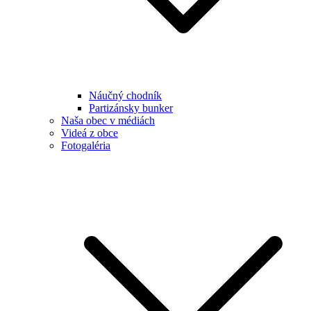
Náučný chodník
Partizánsky bunker
Naša obec v médiách
Videá z obce
Fotogaléria