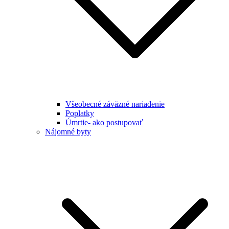
Všeobecné záväzné nariadenie
Poplatky
Úmrtie- ako postupovať
Nájomné byty