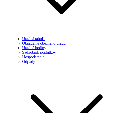
Úradná tabuľa
Obsadenie obecného úradu
Úradné hodiny
Sadzobník poplatkov
Hospodárenie
Odpady