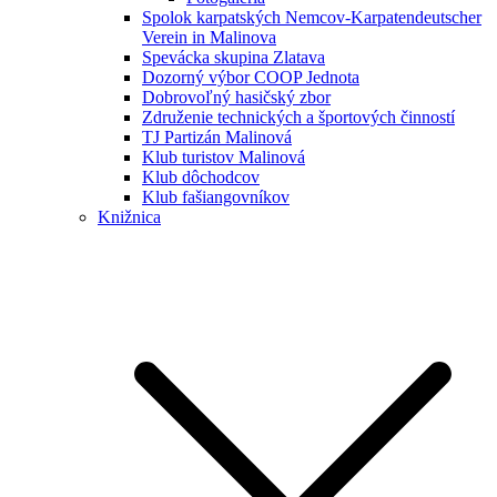
Spolok karpatských Nemcov-Karpatendeutscher
Verein in Malinova
Spevácka skupina Zlatava
Dozorný výbor COOP Jednota
Dobrovoľný hasičský zbor
Združenie technických a športových činností
TJ Partizán Malinová
Klub turistov Malinová
Klub dôchodcov
Klub fašiangovníkov
Knižnica