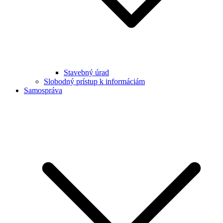
Stavebný úrad
Slobodný prístup k informáciám
Samospráva