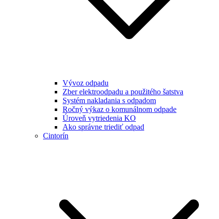
Vývoz odpadu
Zber elektroodpadu a použitého šatstva
Systém nakladania s odpadom
Ročný výkaz o komunálnom odpade
Úroveň vytriedenia KO
Ako správne triediť odpad
Cintorín