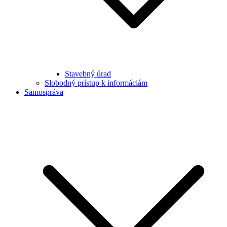
Stavebný úrad
Slobodný prístup k informáciám
Samospráva