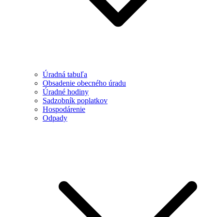
Úradná tabuľa
Obsadenie obecného úradu
Úradné hodiny
Sadzobník poplatkov
Hospodárenie
Odpady