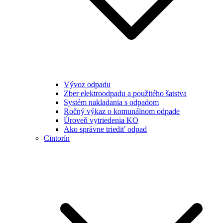
Vývoz odpadu
Zber elektroodpadu a použitého šatstva
Systém nakladania s odpadom
Ročný výkaz o komunálnom odpade
Úroveň vytriedenia KO
Ako správne triediť odpad
Cintorín