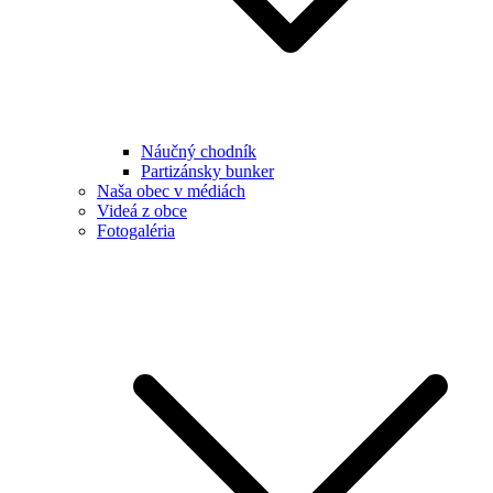
Náučný chodník
Partizánsky bunker
Naša obec v médiách
Videá z obce
Fotogaléria