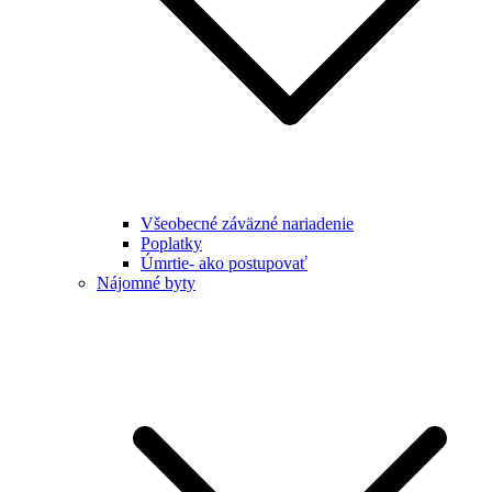
Všeobecné záväzné nariadenie
Poplatky
Úmrtie- ako postupovať
Nájomné byty