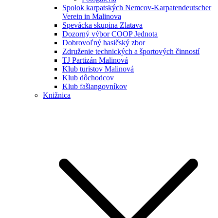
Spolok karpatských Nemcov-Karpatendeutscher
Verein in Malinova
Spevácka skupina Zlatava
Dozorný výbor COOP Jednota
Dobrovoľný hasičský zbor
Združenie technických a športových činností
TJ Partizán Malinová
Klub turistov Malinová
Klub dôchodcov
Klub fašiangovníkov
Knižnica