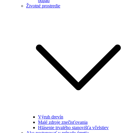
odpad
Životné prostredie
Výrub drevín
Malé zdroje znečisťovania
Hlásenie trvalého stanovišťa včelstiev
Ako postupovať v prípade úmrtia