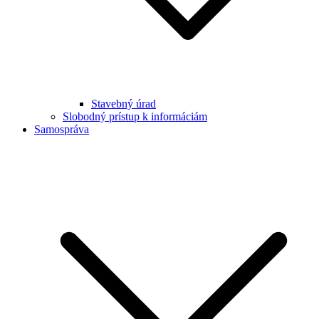
Stavebný úrad
Slobodný prístup k informáciám
Samospráva