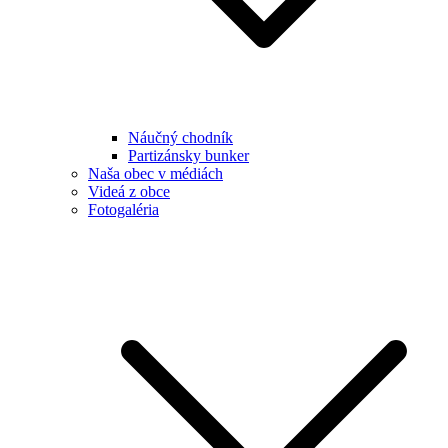
Náučný chodník
Partizánsky bunker
Naša obec v médiách
Videá z obce
Fotogaléria