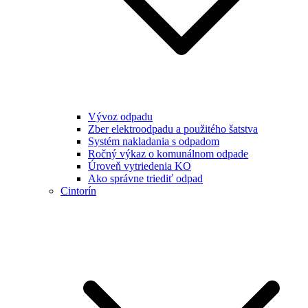
Vývoz odpadu
Zber elektroodpadu a použitého šatstva
Systém nakladania s odpadom
Ročný výkaz o komunálnom odpade
Úroveň vytriedenia KO
Ako správne triediť odpad
Cintorín