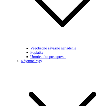
Všeobecné záväzné nariadenie
Poplatky
Úmrtie- ako postupovať
Nájomné byty