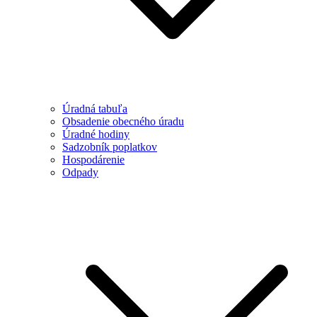
Úradná tabuľa
Obsadenie obecného úradu
Úradné hodiny
Sadzobník poplatkov
Hospodárenie
Odpady