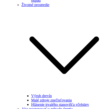
odpad
Životné prostredie
Výrub drevín
Malé zdroje znečisťovania
Hlásenie trvalého stanovišťa včelstiev
Ako postupovať v prípade úmrtia