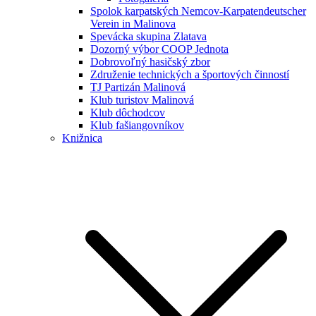
Spolok karpatských Nemcov-Karpatendeutscher
Verein in Malinova
Spevácka skupina Zlatava
Dozorný výbor COOP Jednota
Dobrovoľný hasičský zbor
Združenie technických a športových činností
TJ Partizán Malinová
Klub turistov Malinová
Klub dôchodcov
Klub fašiangovníkov
Knižnica