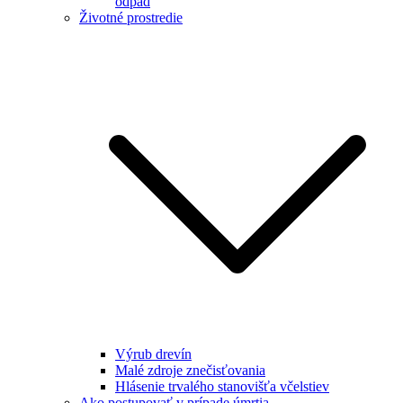
odpad
Životné prostredie
Výrub drevín
Malé zdroje znečisťovania
Hlásenie trvalého stanovišťa včelstiev
Ako postupovať v prípade úmrtia