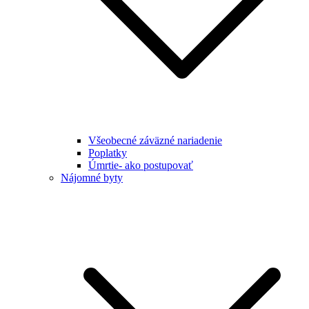
Všeobecné záväzné nariadenie
Poplatky
Úmrtie- ako postupovať
Nájomné byty