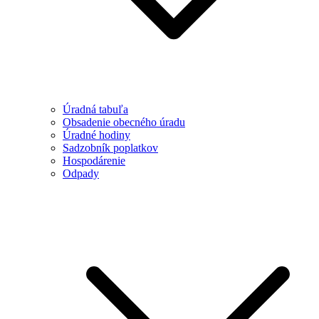
Úradná tabuľa
Obsadenie obecného úradu
Úradné hodiny
Sadzobník poplatkov
Hospodárenie
Odpady