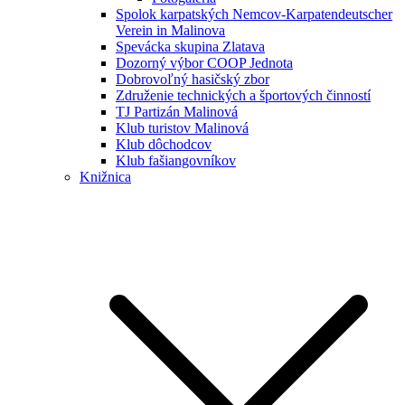
Spolok karpatských Nemcov-Karpatendeutscher
Verein in Malinova
Spevácka skupina Zlatava
Dozorný výbor COOP Jednota
Dobrovoľný hasičský zbor
Združenie technických a športových činností
TJ Partizán Malinová
Klub turistov Malinová
Klub dôchodcov
Klub fašiangovníkov
Knižnica