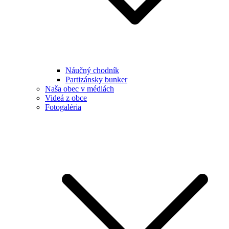
Náučný chodník
Partizánsky bunker
Naša obec v médiách
Videá z obce
Fotogaléria