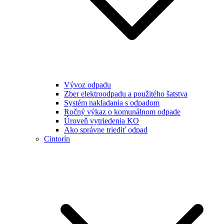
Vývoz odpadu
Zber elektroodpadu a použitého šatstva
Systém nakladania s odpadom
Ročný výkaz o komunálnom odpade
Úroveň vytriedenia KO
Ako správne triediť odpad
Cintorín