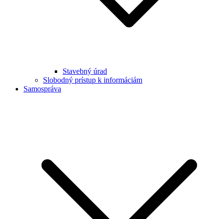
Stavebný úrad
Slobodný prístup k informáciám
Samospráva