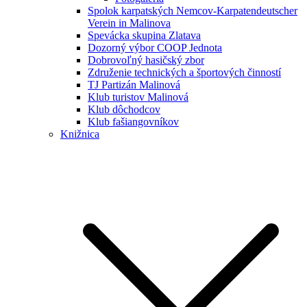
Spolok karpatských Nemcov-Karpatendeutscher
Verein in Malinova
Spevácka skupina Zlatava
Dozorný výbor COOP Jednota
Dobrovoľný hasičský zbor
Združenie technických a športových činností
TJ Partizán Malinová
Klub turistov Malinová
Klub dôchodcov
Klub fašiangovníkov
Knižnica