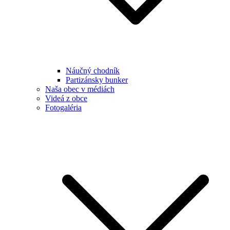
Náučný chodník
Partizánsky bunker
Naša obec v médiách
Videá z obce
Fotogaléria