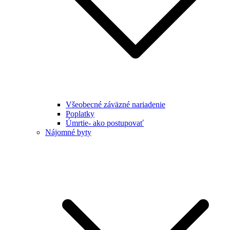
Všeobecné záväzné nariadenie
Poplatky
Úmrtie- ako postupovať
Nájomné byty