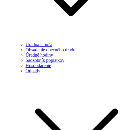
Úradná tabuľa
Obsadenie obecného úradu
Úradné hodiny
Sadzobník poplatkov
Hospodárenie
Odpady