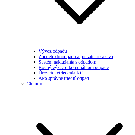
Vývoz odpadu
Zber elektroodpadu a použitého šatstva
Systém nakladania s odpadom
Ročný výkaz o komunálnom odpade
Úroveň vytriedenia KO
Ako správne triediť odpad
Cintorín