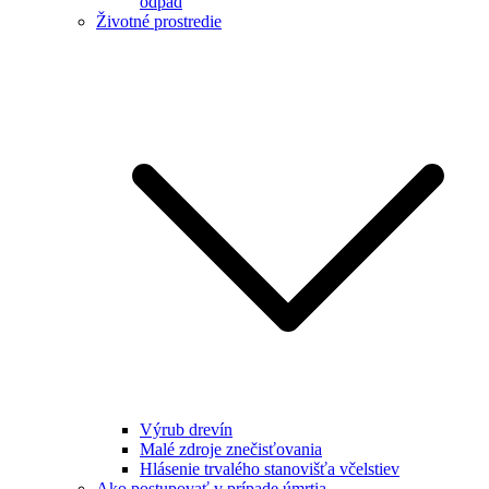
odpad
Životné prostredie
Výrub drevín
Malé zdroje znečisťovania
Hlásenie trvalého stanovišťa včelstiev
Ako postupovať v prípade úmrtia