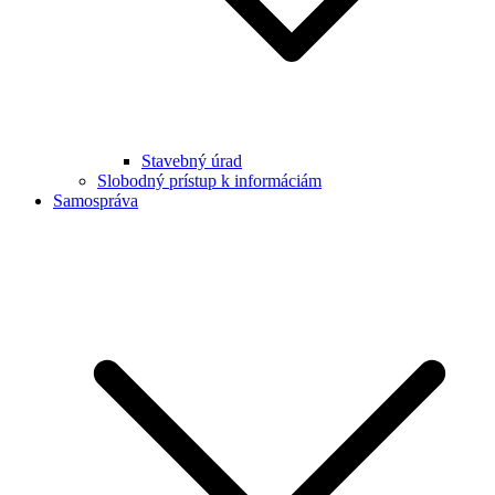
Stavebný úrad
Slobodný prístup k informáciám
Samospráva