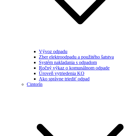
Vývoz odpadu
Zber elektroodpadu a použitého šatstva
Systém nakladania s odpadom
Ročný výkaz o komunálnom odpade
Úroveň vytriedenia KO
Ako správne triediť odpad
Cintorín