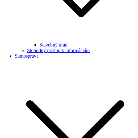
Stavebný úrad
Slobodný prístup k informáciám
Samospráva