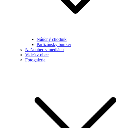
Náučný chodník
Partizánsky bunker
Naša obec v médiách
Videá z obce
Fotogaléria