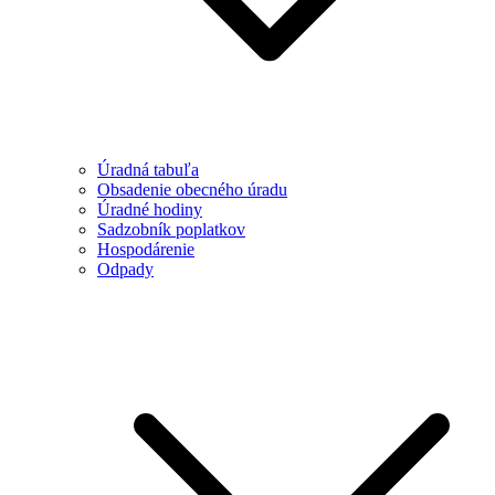
Úradná tabuľa
Obsadenie obecného úradu
Úradné hodiny
Sadzobník poplatkov
Hospodárenie
Odpady