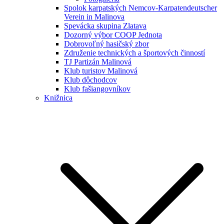
Spolok karpatských Nemcov-Karpatendeutscher
Verein in Malinova
Spevácka skupina Zlatava
Dozorný výbor COOP Jednota
Dobrovoľný hasičský zbor
Združenie technických a športových činností
TJ Partizán Malinová
Klub turistov Malinová
Klub dôchodcov
Klub fašiangovníkov
Knižnica