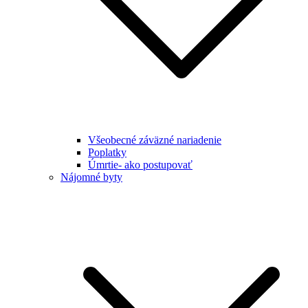
Všeobecné záväzné nariadenie
Poplatky
Úmrtie- ako postupovať
Nájomné byty