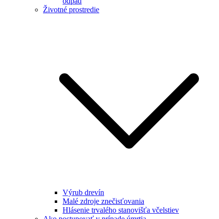
odpad
Životné prostredie
Výrub drevín
Malé zdroje znečisťovania
Hlásenie trvalého stanovišťa včelstiev
Ako postupovať v prípade úmrtia