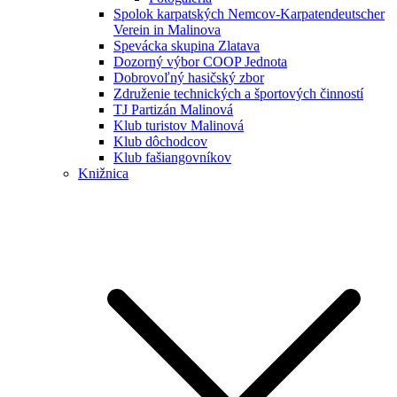
Spolok karpatských Nemcov-Karpatendeutscher
Verein in Malinova
Spevácka skupina Zlatava
Dozorný výbor COOP Jednota
Dobrovoľný hasičský zbor
Združenie technických a športových činností
TJ Partizán Malinová
Klub turistov Malinová
Klub dôchodcov
Klub fašiangovníkov
Knižnica