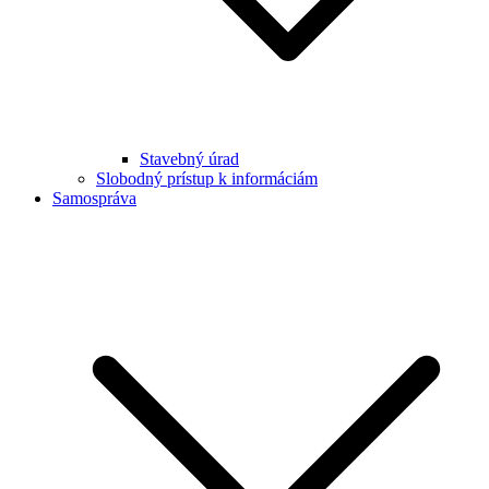
Stavebný úrad
Slobodný prístup k informáciám
Samospráva