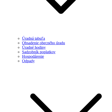
Úradná tabuľa
Obsadenie obecného úradu
Úradné hodiny
Sadzobník poplatkov
Hospodárenie
Odpady