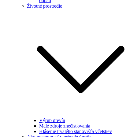
odpad
Životné prostredie
Výrub drevín
Malé zdroje znečisťovania
Hlásenie trvalého stanovišťa včelstiev
Ako postupovať v prípade úmrtia