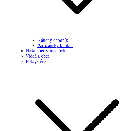
Náučný chodník
Partizánsky bunker
Naša obec v médiách
Videá z obce
Fotogaléria