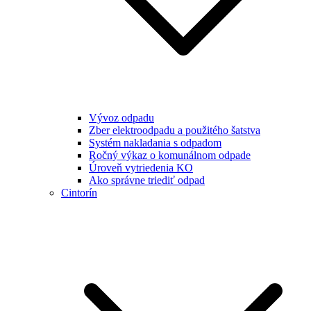
Vývoz odpadu
Zber elektroodpadu a použitého šatstva
Systém nakladania s odpadom
Ročný výkaz o komunálnom odpade
Úroveň vytriedenia KO
Ako správne triediť odpad
Cintorín