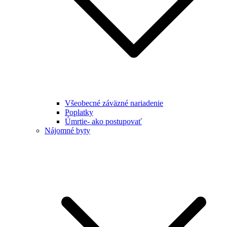
Všeobecné záväzné nariadenie
Poplatky
Úmrtie- ako postupovať
Nájomné byty