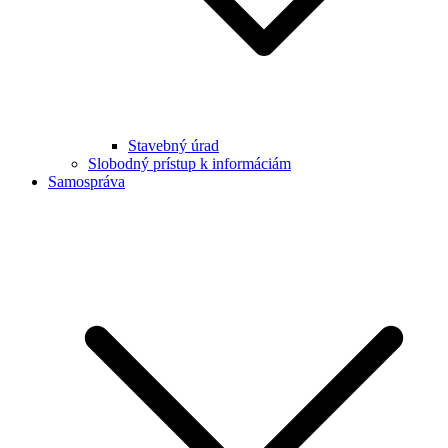
Stavebný úrad
Slobodný prístup k informáciám
Samospráva