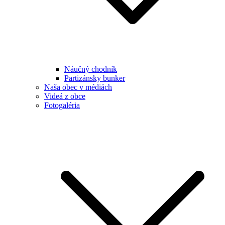
Náučný chodník
Partizánsky bunker
Naša obec v médiách
Videá z obce
Fotogaléria