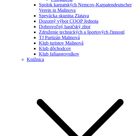
Spolok karpatských Nemcov-Karpatendeutscher
Verein in Malinova
Spevácka skupina Zlatava
Dozorný výbor COOP Jednota
Dobrovoľný hasičský zbor
Združenie technických a športových činností
TJ Partizán Malinová
Klub turistov Malinová
Klub dôchodcov
Klub fašiangovníkov
Knižnica