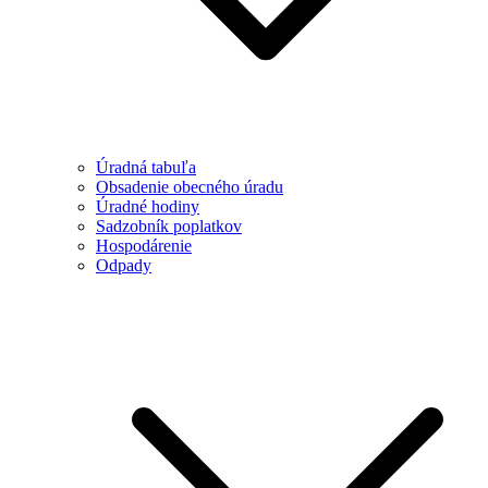
Úradná tabuľa
Obsadenie obecného úradu
Úradné hodiny
Sadzobník poplatkov
Hospodárenie
Odpady