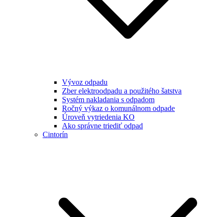
Vývoz odpadu
Zber elektroodpadu a použitého šatstva
Systém nakladania s odpadom
Ročný výkaz o komunálnom odpade
Úroveň vytriedenia KO
Ako správne triediť odpad
Cintorín