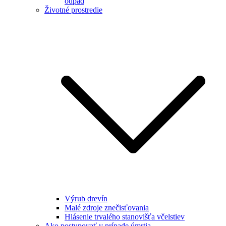
odpad
Životné prostredie
Výrub drevín
Malé zdroje znečisťovania
Hlásenie trvalého stanovišťa včelstiev
Ako postupovať v prípade úmrtia