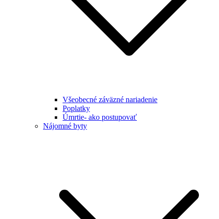
Všeobecné záväzné nariadenie
Poplatky
Úmrtie- ako postupovať
Nájomné byty