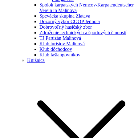
Spolok karpatských Nemcov-Karpatendeutscher
Verein in Malinova
Spevácka skupina Zlatava
Dozorný výbor COOP Jednota
Dobrovoľný hasičský zbor
Združenie technických a športových činností
TJ Partizán Malinová
Klub turistov Malinová
Klub dôchodcov
Klub fašiangovníkov
Knižnica