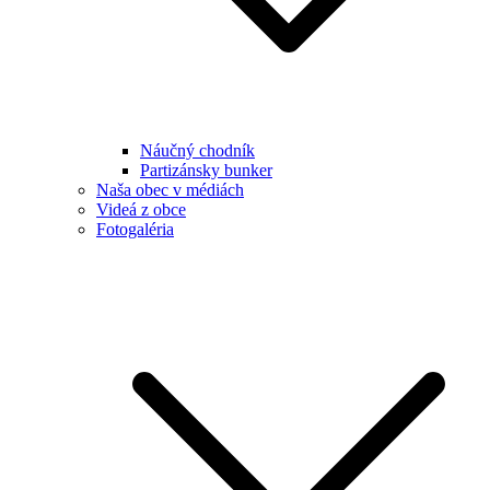
Náučný chodník
Partizánsky bunker
Naša obec v médiách
Videá z obce
Fotogaléria