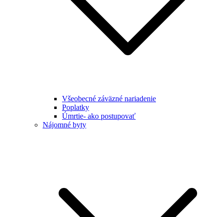
Všeobecné záväzné nariadenie
Poplatky
Úmrtie- ako postupovať
Nájomné byty