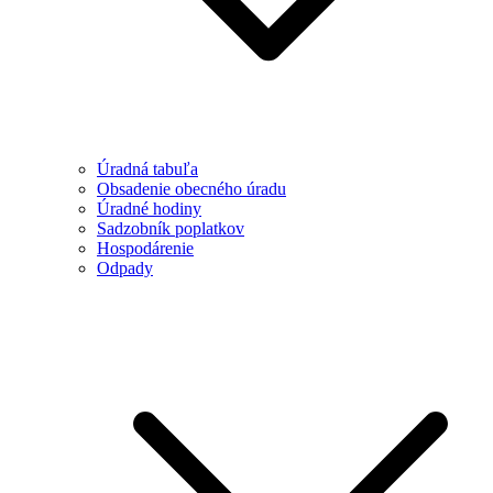
Úradná tabuľa
Obsadenie obecného úradu
Úradné hodiny
Sadzobník poplatkov
Hospodárenie
Odpady