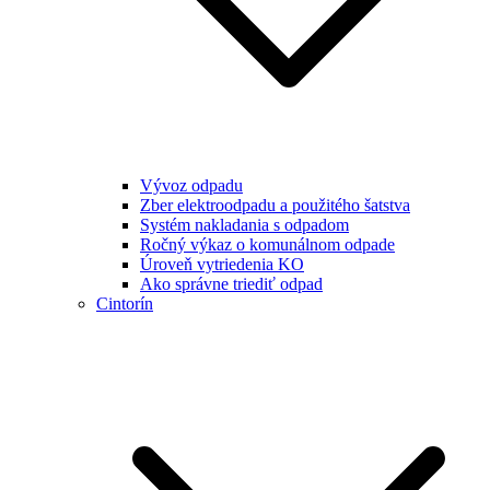
Vývoz odpadu
Zber elektroodpadu a použitého šatstva
Systém nakladania s odpadom
Ročný výkaz o komunálnom odpade
Úroveň vytriedenia KO
Ako správne triediť odpad
Cintorín