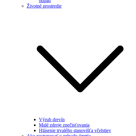
odpad
Životné prostredie
Výrub drevín
Malé zdroje znečisťovania
Hlásenie trvalého stanovišťa včelstiev
Ako postupovať v prípade úmrtia