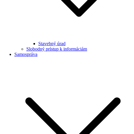
Stavebný úrad
Slobodný prístup k informáciám
Samospráva