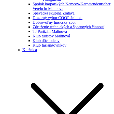
Spolok karpatských Nemcov-Karpatendeutscher
Verein in Malinova
Spevácka skupina Zlatava
Dozorný výbor COOP Jednota
Dobrovoľný hasičský zbor
Združenie technických a športových činností
TJ Partizán Malinová
Klub turistov Malinová
Klub dôchodcov
Klub fašiangovníkov
Knižnica