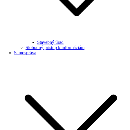
Stavebný úrad
Slobodný prístup k informáciám
Samospráva