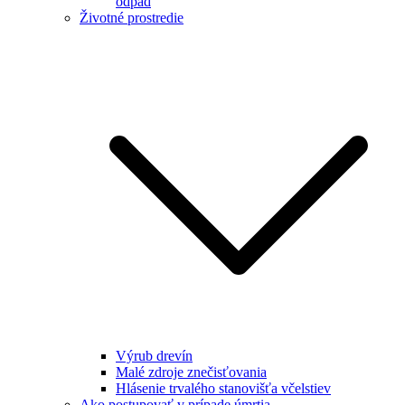
odpad
Životné prostredie
Výrub drevín
Malé zdroje znečisťovania
Hlásenie trvalého stanovišťa včelstiev
Ako postupovať v prípade úmrtia