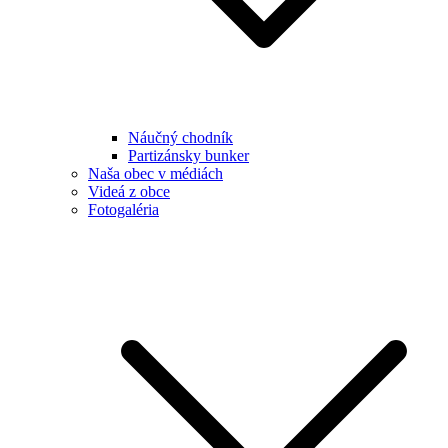
Náučný chodník
Partizánsky bunker
Naša obec v médiách
Videá z obce
Fotogaléria