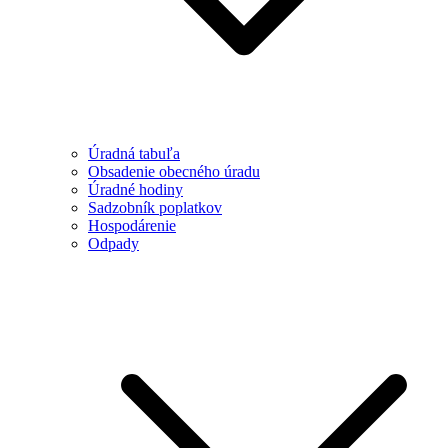
Úradná tabuľa
Obsadenie obecného úradu
Úradné hodiny
Sadzobník poplatkov
Hospodárenie
Odpady