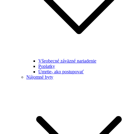
Všeobecné záväzné nariadenie
Poplatky
Úmrtie- ako postupovať
Nájomné byty