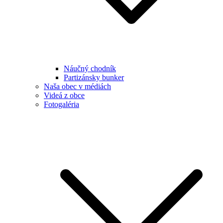
Náučný chodník
Partizánsky bunker
Naša obec v médiách
Videá z obce
Fotogaléria