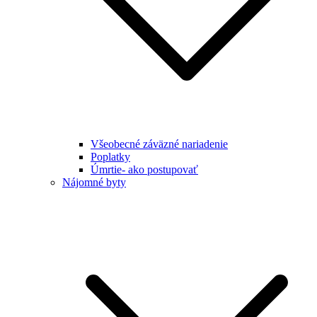
Všeobecné záväzné nariadenie
Poplatky
Úmrtie- ako postupovať
Nájomné byty