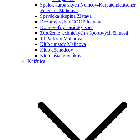
Spolok karpatských Nemcov-Karpatendeutscher
Verein in Malinova
Spevácka skupina Zlatava
Dozorný výbor COOP Jednota
Dobrovoľný hasičský zbor
Združenie technických a športových činností
TJ Partizán Malinová
Klub turistov Malinová
Klub dôchodcov
Klub fašiangovníkov
Knižnica