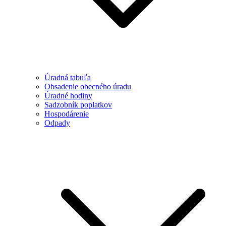
Úradná tabuľa
Obsadenie obecného úradu
Úradné hodiny
Sadzobník poplatkov
Hospodárenie
Odpady