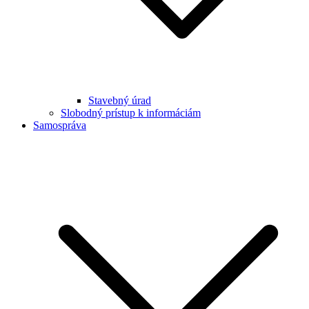
Stavebný úrad
Slobodný prístup k informáciám
Samospráva