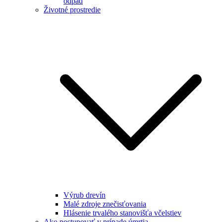
odpad
Životné prostredie
Výrub drevín
Malé zdroje znečisťovania
Hlásenie trvalého stanovišťa včelstiev
Ako postupovať v prípade úmrtia