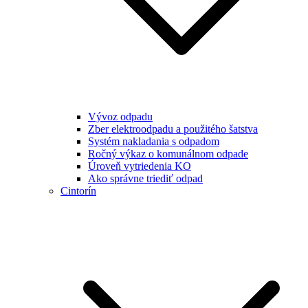
Vývoz odpadu
Zber elektroodpadu a použitého šatstva
Systém nakladania s odpadom
Ročný výkaz o komunálnom odpade
Úroveň vytriedenia KO
Ako správne triediť odpad
Cintorín