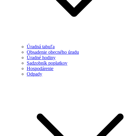
Úradná tabuľa
Obsadenie obecného úradu
Úradné hodiny
Sadzobník poplatkov
Hospodárenie
Odpady