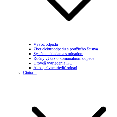
Vývoz odpadu
Zber elektroodpadu a použitého šatstva
Systém nakladania s odpadom
Ročný výkaz o komunálnom odpade
Úroveň vytriedenia KO
Ako správne triediť odpad
Cintorín