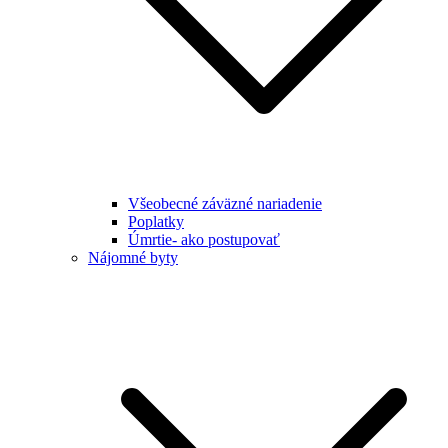
Všeobecné záväzné nariadenie
Poplatky
Úmrtie- ako postupovať
Nájomné byty