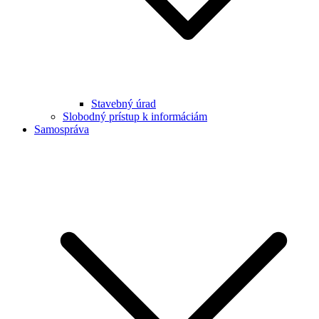
Stavebný úrad
Slobodný prístup k informáciám
Samospráva