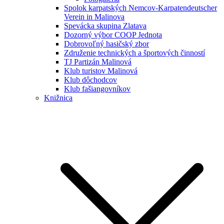
Spolok karpatských Nemcov-Karpatendeutscher
Verein in Malinova
Spevácka skupina Zlatava
Dozorný výbor COOP Jednota
Dobrovoľný hasičský zbor
Združenie technických a športových činností
TJ Partizán Malinová
Klub turistov Malinová
Klub dôchodcov
Klub fašiangovníkov
Knižnica