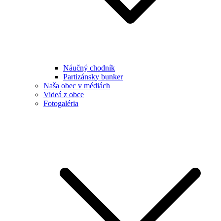
Náučný chodník
Partizánsky bunker
Naša obec v médiách
Videá z obce
Fotogaléria