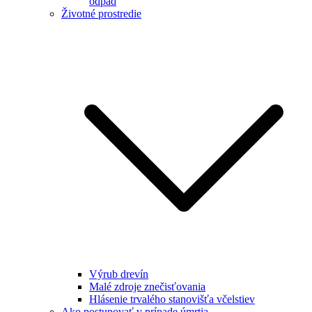
odpad
Životné prostredie
Výrub drevín
Malé zdroje znečisťovania
Hlásenie trvalého stanovišťa včelstiev
Ako postupovať v prípade úmrtia