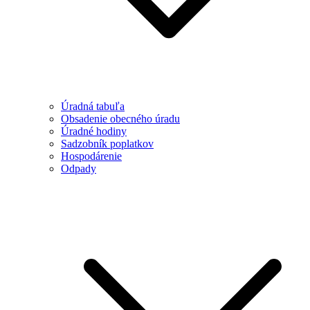
Úradná tabuľa
Obsadenie obecného úradu
Úradné hodiny
Sadzobník poplatkov
Hospodárenie
Odpady