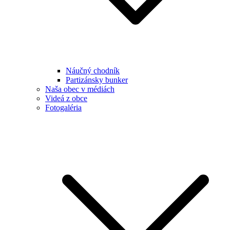
Náučný chodník
Partizánsky bunker
Naša obec v médiách
Videá z obce
Fotogaléria