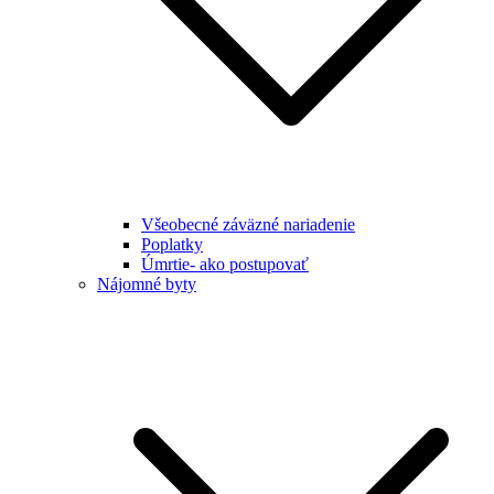
Všeobecné záväzné nariadenie
Poplatky
Úmrtie- ako postupovať
Nájomné byty