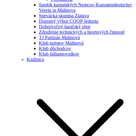
Spolok karpatských Nemcov-Karpatendeutscher
Verein in Malinova
Spevácka skupina Zlatava
Dozorný výbor COOP Jednota
Dobrovoľný hasičský zbor
Združenie technických a športových činností
TJ Partizán Malinová
Klub turistov Malinová
Klub dôchodcov
Klub fašiangovníkov
Knižnica