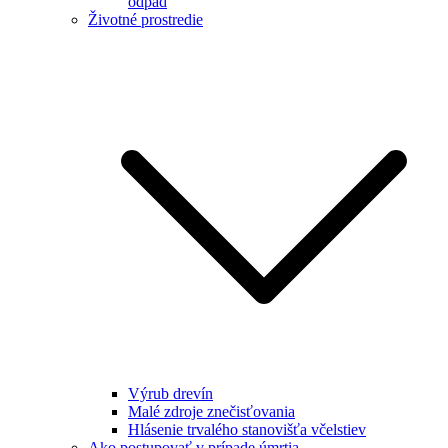
odpad
Životné prostredie
Výrub drevín
Malé zdroje znečisťovania
Hlásenie trvalého stanovišťa včelstiev
Ako postupovať v prípade úmrtia