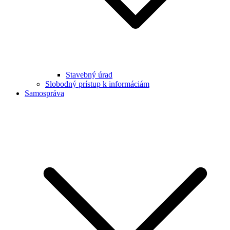
Stavebný úrad
Slobodný prístup k informáciám
Samospráva