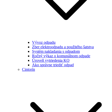
Vývoz odpadu
Zber elektroodpadu a použitého šatstva
Systém nakladania s odpadom
Ročný výkaz o komunálnom odpade
Úroveň vytriedenia KO
Ako správne triediť odpad
Cintorín