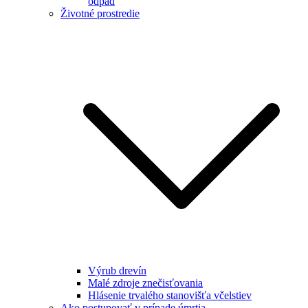
odpad
Životné prostredie
Výrub drevín
Malé zdroje znečisťovania
Hlásenie trvalého stanovišťa včelstiev
Ako postupovať v prípade úmrtia