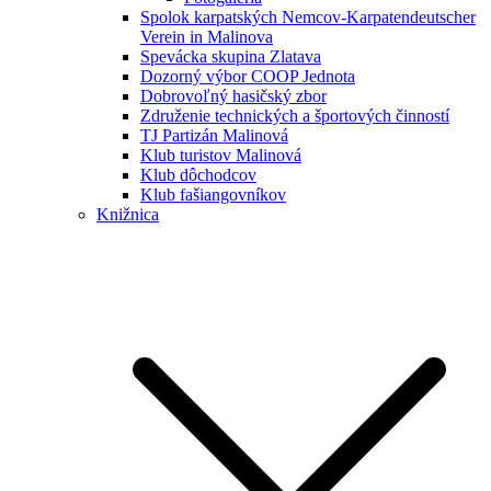
Spolok karpatských Nemcov-Karpatendeutscher
Verein in Malinova
Spevácka skupina Zlatava
Dozorný výbor COOP Jednota
Dobrovoľný hasičský zbor
Združenie technických a športových činností
TJ Partizán Malinová
Klub turistov Malinová
Klub dôchodcov
Klub fašiangovníkov
Knižnica