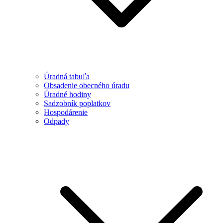
Úradná tabuľa
Obsadenie obecného úradu
Úradné hodiny
Sadzobník poplatkov
Hospodárenie
Odpady