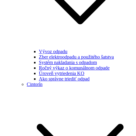
Vývoz odpadu
Zber elektroodpadu a použitého šatstva
Systém nakladania s odpadom
Ročný výkaz o komunálnom odpade
Úroveň vytriedenia KO
Ako správne triediť odpad
Cintorín