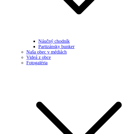
Náučný chodník
Partizánsky bunker
Naša obec v médiách
Videá z obce
Fotogaléria