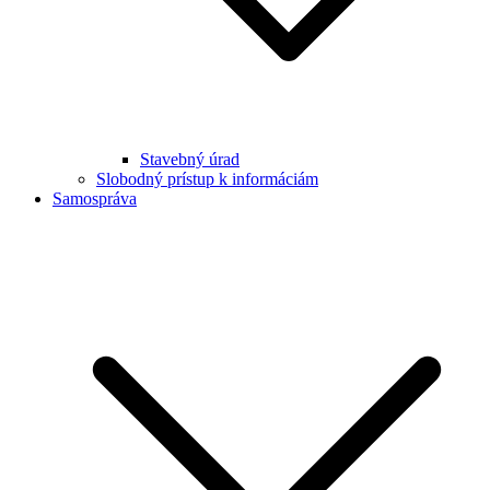
Stavebný úrad
Slobodný prístup k informáciám
Samospráva