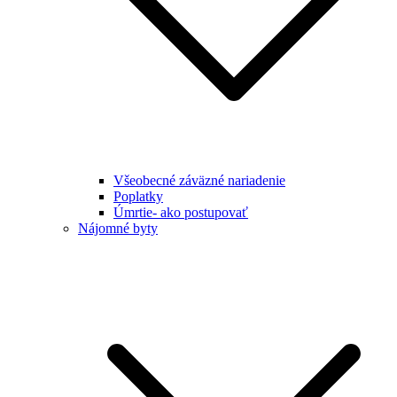
Všeobecné záväzné nariadenie
Poplatky
Úmrtie- ako postupovať
Nájomné byty