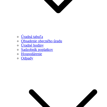
Úradná tabuľa
Obsadenie obecného úradu
Úradné hodiny
Sadzobník poplatkov
Hospodárenie
Odpady