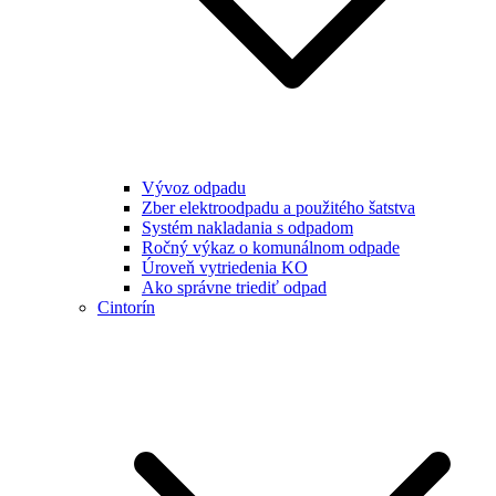
Vývoz odpadu
Zber elektroodpadu a použitého šatstva
Systém nakladania s odpadom
Ročný výkaz o komunálnom odpade
Úroveň vytriedenia KO
Ako správne triediť odpad
Cintorín