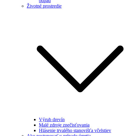
odpad
Životné prostredie
Výrub drevín
Malé zdroje znečisťovania
Hlásenie trvalého stanovišťa včelstiev
Ako postupovať v prípade úmrtia