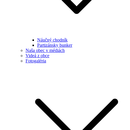
Náučný chodník
Partizánsky bunker
Naša obec v médiách
Videá z obce
Fotogaléria