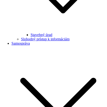
Stavebný úrad
Slobodný prístup k informáciám
Samospráva