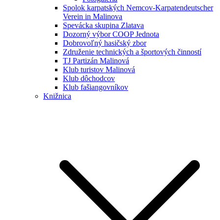
Spolok karpatských Nemcov-Karpatendeutscher
Verein in Malinova
Spevácka skupina Zlatava
Dozorný výbor COOP Jednota
Dobrovoľný hasičský zbor
Združenie technických a športových činností
TJ Partizán Malinová
Klub turistov Malinová
Klub dôchodcov
Klub fašiangovníkov
Knižnica