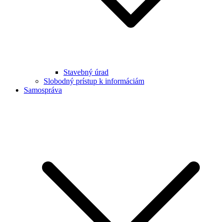
Stavebný úrad
Slobodný prístup k informáciám
Samospráva