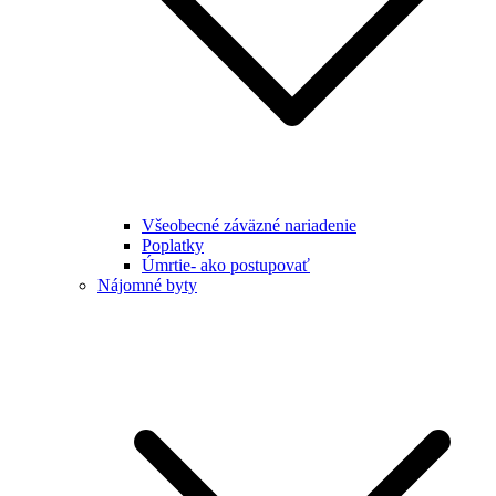
Všeobecné záväzné nariadenie
Poplatky
Úmrtie- ako postupovať
Nájomné byty