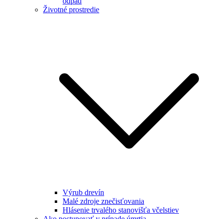
odpad
Životné prostredie
Výrub drevín
Malé zdroje znečisťovania
Hlásenie trvalého stanovišťa včelstiev
Ako postupovať v prípade úmrtia