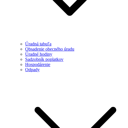
Úradná tabuľa
Obsadenie obecného úradu
Úradné hodiny
Sadzobník poplatkov
Hospodárenie
Odpady