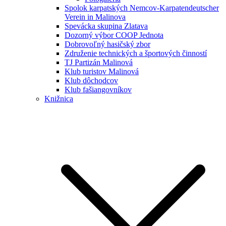
Spolok karpatských Nemcov-Karpatendeutscher
Verein in Malinova
Spevácka skupina Zlatava
Dozorný výbor COOP Jednota
Dobrovoľný hasičský zbor
Združenie technických a športových činností
TJ Partizán Malinová
Klub turistov Malinová
Klub dôchodcov
Klub fašiangovníkov
Knižnica