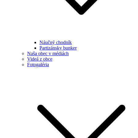
Náučný chodník
Partizánsky bunker
Naša obec v médiách
Videá z obce
Fotogaléria