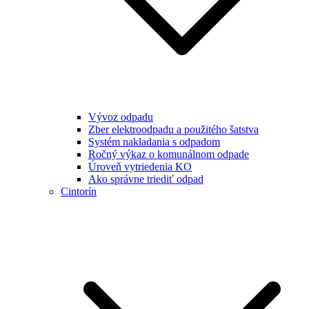
Vývoz odpadu
Zber elektroodpadu a použitého šatstva
Systém nakladania s odpadom
Ročný výkaz o komunálnom odpade
Úroveň vytriedenia KO
Ako správne triediť odpad
Cintorín