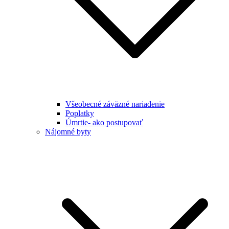
Všeobecné záväzné nariadenie
Poplatky
Úmrtie- ako postupovať
Nájomné byty