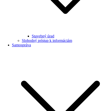
Stavebný úrad
Slobodný prístup k informáciám
Samospráva