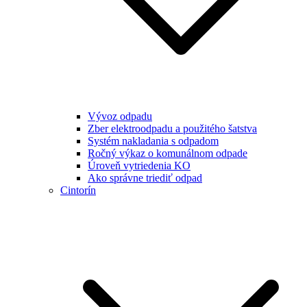
Vývoz odpadu
Zber elektroodpadu a použitého šatstva
Systém nakladania s odpadom
Ročný výkaz o komunálnom odpade
Úroveň vytriedenia KO
Ako správne triediť odpad
Cintorín