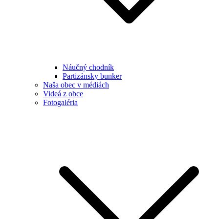
Náučný chodník
Partizánsky bunker
Naša obec v médiách
Videá z obce
Fotogaléria