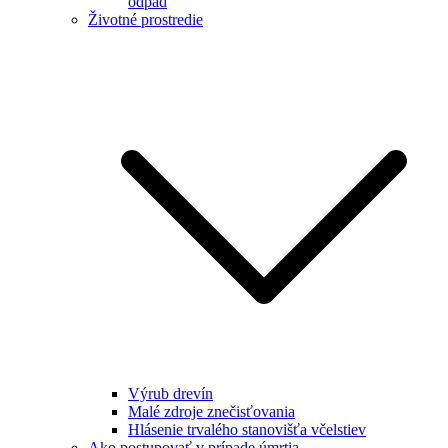
odpad
Životné prostredie
Výrub drevín
Malé zdroje znečisťovania
Hlásenie trvalého stanovišťa včelstiev
Ako postupovať v prípade úmrtia