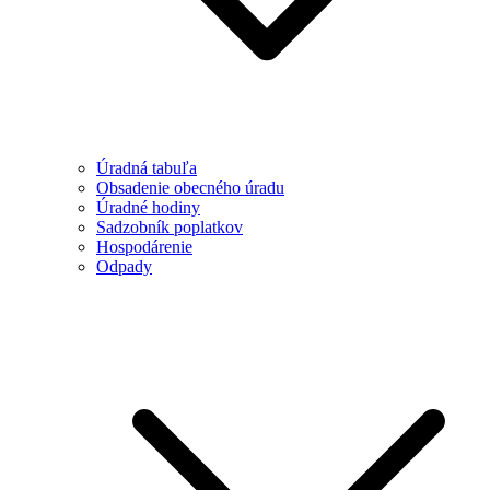
Úradná tabuľa
Obsadenie obecného úradu
Úradné hodiny
Sadzobník poplatkov
Hospodárenie
Odpady