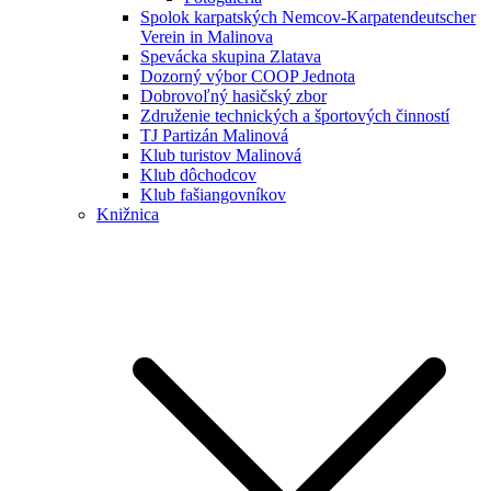
Spolok karpatských Nemcov-Karpatendeutscher
Verein in Malinova
Spevácka skupina Zlatava
Dozorný výbor COOP Jednota
Dobrovoľný hasičský zbor
Združenie technických a športových činností
TJ Partizán Malinová
Klub turistov Malinová
Klub dôchodcov
Klub fašiangovníkov
Knižnica